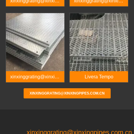
xinxinggrating@xinxing
xinxinggrating@xinxing
pipes.com.cn、
pipes.com.cn
xinxinggrating@xinxing
pipes.com.cn
xinxinggrating@xinxing
Livera Tempo
pipes.com.cn
XINXINGGRATING@XINXINGPIPES.COM.CN
xinxinggrating@xinxingpipes.com.cn