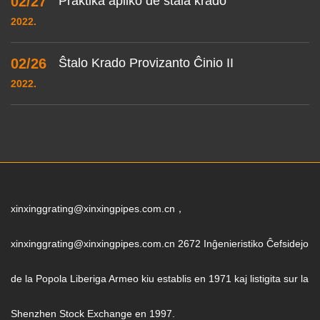
02/27
Praktika apliko de ŝtala krado
2022.
02/26
Ŝtalo Krado Provizanto Ĉinio II
2022.
xinxinggrating@xinxingpipes.com.cn，
xinxinggrating@xinxingpipes.com.cn 2672 Inĝenieristiko Ĉefsidejo
de la Popola Liberiga Armeo kiu establis en 1971 kaj listigita sur la
Shenzhen Stock Exchange en 1997.