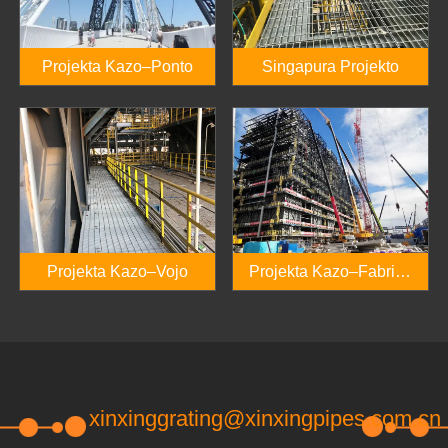
Projekta Kazo–Ponto
Singapura Projekto
Projekta Kazo–Vojo
Projekta Kazo–Fabriko
Platformo
xinxinggrating@xinxingpipes.com.cn