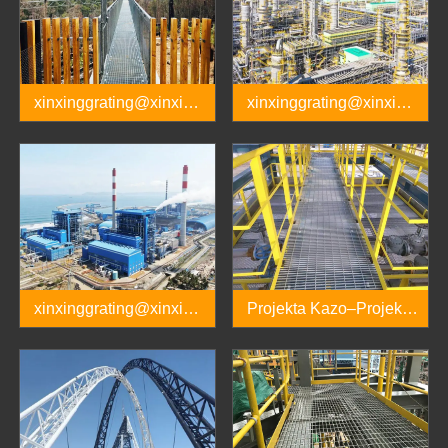
xinxinggrating@xinxing
xinxinggrating@xinxing
pipes.com.cn
pipes.com.cn
xinxinggrating@xinxing
Projekta Kazo–Projekta
pipes.com.cn
Kazo