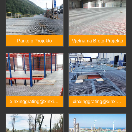
Parkejo Projekto
Vjetnama Breto-Projekto
xinxinggrating@xinxing
xinxinggrating@xinxing
pipes.com.cn
pipes.com.cn