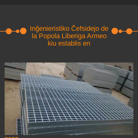
Inĝenieristiko Ĉefsidejo de
la Popola Liberiga Armeo
kiu establis en