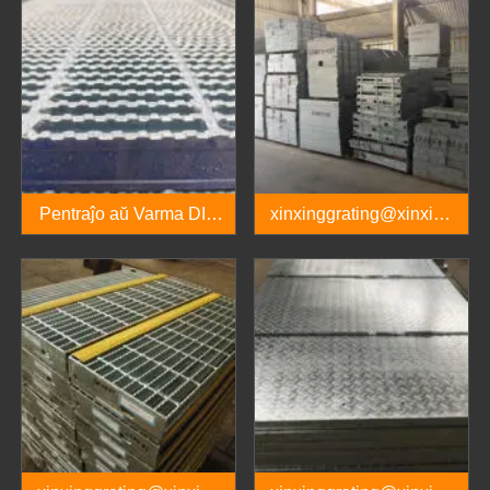
Pentraĵo aŭ Varma DIP
xinxinggrating@xinxing
Galvanizita
pipes.com.cn