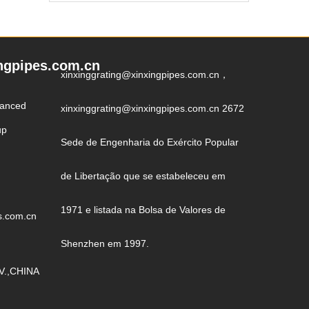
ngpipes.com.cn
xinxinggrating@xinxingpipes.com.cn，
vanced
xinxinggrating@xinxingpipes.com.cn 2672
up
Sede de Engenharia do Exército Popular
de Libertação que se estabeleceu em
1971 e listada na Bolsa de Valores de
s.com.cn
Shenzhen em 1997.
V.,CHINA