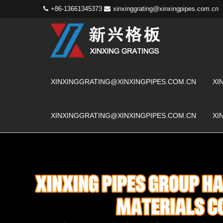
+86-13661345373
xinxinggrating@xinxingpipes.com.cn
XINXINGGRATING@XINXINGPIPES.COM.CN
XI
XINXINGGRATING@XINXINGPIPES.COM.CN
XI