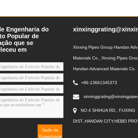
de Engenharia do
xinxinggrating@xinxi
to Popular de
ação que se
Xinxing Pipes Group Handan Ad
eleceu em
Materials Co., Xinxing Pipes Gro
Handan Advanced Materials Co..
+86-13661345373
xinxinggrating@xinxingpipe
NO.4 SHIHUA RD.
,
FUXING
DIST.,HANDAN CITY
,
HEBEI PRO
Sede de
Engenharia