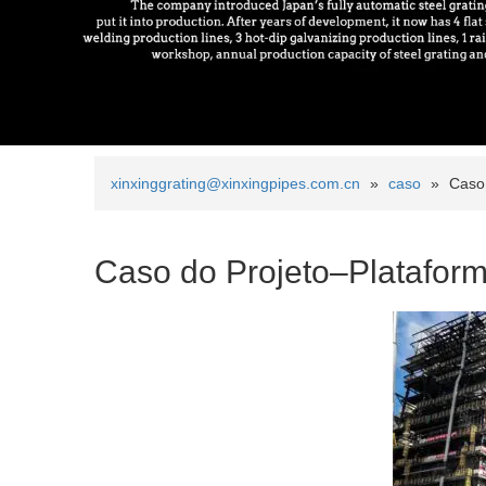
xinxinggrating@xinxingpipes.com.cn
»
caso
»
Caso 
Caso do Projeto–Plataform