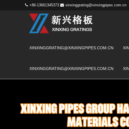
+86-13661345373
xinxinggrating@xinxingpipes.com.cn
XINXINGGRATING@XINXINGPIPES.COM.CN
XI
XINXINGGRATING@XINXINGPIPES.COM.CN
XI