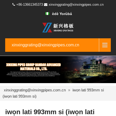
+86-13661345373
xinxinggrating@xinxingpipes.com.cn
èdè Yorùbá
xinxinggrating@xinxingpipes.com.cn
xinxinggrating@xinxingpipes.com.cn
»
iwọn lati 993mm si
(iwọn lati 993mm si)
iwọn lati 993mm si (iwọn lati