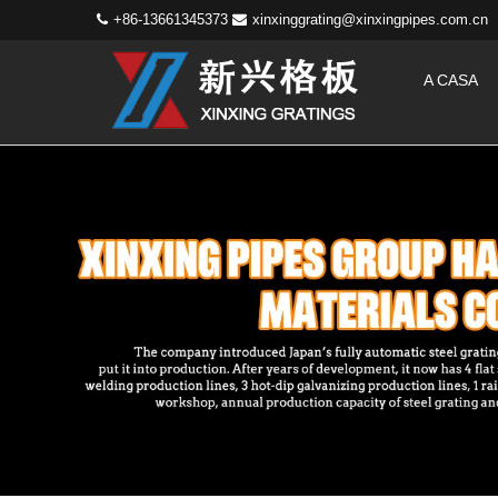
+86-13661345373
xinxinggrating@xinxingpipes.com.cn
A CASA